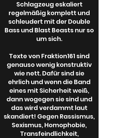
Schlagzeug eskaliert
regelmäßig komplett und
schleudert mit der Double
Bass und Blast Beasts nur so
um sich.
Drummer
Texte von Fraktion161 sind
Wannabe Ritter, Black
genauso wenig konstruktiv
Metalhead und eigentlich
wie nett. Dafür sind sie
nur dabei weil er ein
ehrlich und wenn die Band
Schlagzeug hat und das in
eines mit Sicherheit weiß,
unserem Proberaum
dann wogegen sie sind und
kaputt war.
das wird verdammt laut
skandiert! Gegen Rassismus,
Sexismus, Homophobie,
TISSI 161
Transfeindlichkeit,