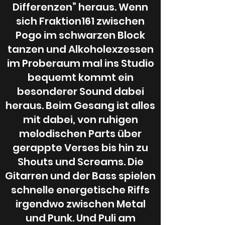
Differenzen” heraus. Wenn
Bandeigener Spießer (aber
sich Fraktion161 zwischen
unser Lieblingsspießer),
Pogo im schwarzen Block
DnD Spieler und eigentlich
tanzen und Alkoholexzessen
nur dabei für die
im Proberaum mal ins Studio
Behindertenquote
bequemt kommt ein
besonderer Sound dabei
DANI 161
heraus. Beim Gesang ist alles
mit dabei, von ruhigen
melodischen Parts über
gerappte Verses bis hin zu
Shouts und Screams. Die
Gitarren und der Bass spielen
schnelle energetische Riffs
irgendwo zwischen Metal
und Punk. Und Puli am