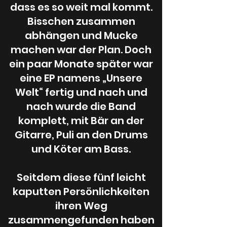
dass es so weit mal kommt.
Bisschen zusammen
abhängen und Mucke
machen war der Plan. Doch
ein paar Monate später war
eine EP namens „Unsere
Welt“ fertig und nach und
Sänger/Gitarrist
nach wurde die Band
Schreihals, #1 bei Guitar
komplett, mit Bär an der
Hero weltweit, studierter
Gitarre, Puli an den Drums
ADHSler und eigentlich nur
und Köter am Bass.
dabei weil er das beste
Equipment hat.
Seitdem diese fünf leicht
kaputten Persönlichkeiten
ihren Weg
zusammengefunden haben
PHIL 161