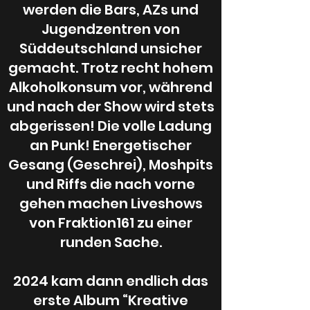
werden die Bars, AZs und
Jugendzentren von
Süddeutschland unsicher
gemacht. Trotz recht hohem
Alkoholkonsum vor, während
und nach der Show wird stets
abgerissen! Die volle Ladung
an Punk! Energetischer
Gesang (Geschrei), Moshpits
und Riffs die nach vorne
gehen machen Liveshows
von Fraktion161 zu einer
runden Sache.
2024 kam dann endlich das
Gitarrist
erste Album “Kreative
Klampfenprofi,